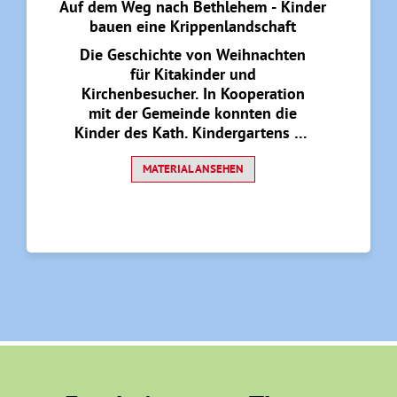
Auf dem Weg nach Bethlehem - Kinder
bauen eine Krippenlandschaft
Die Geschichte von Weihnachten
für Kitakinder und
Kirchenbesucher. In Kooperation
mit der Gemeinde konnten die
Kinder des Kath. Kindergartens St.
Josef Hemmerde in der Adventszeit
eine Krippenlandschaft in einer
MATERIAL ANSEHEN
Ecke der Kirche St. Peter und Paul
gestalten.