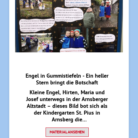
Engel in Gummistiefeln - Ein heller
Stern bringt die Botschaft
Kleine Engel, Hirten, Maria und
Josef unterwegs in der Arnsberger
Altstadt – dieses Bild bot sich als
der Kindergarten St. Pius in
Arnsberg die
Weihnachtsgeschichte nachstellte.
Die Kinder und ihre Familien
MATERIAL ANSEHEN