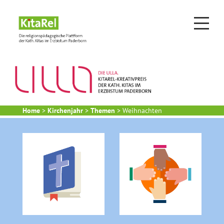
Home
>
Kirchenjahr
>
Themen
> Weihnachten