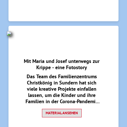
machten sich in Kostümen auf den
Weg, besuchten einen Stall und
den dort wohnenden Esel, stapften
in Gummistiefeln zu den Schafen
auf ihre Weide - begleitet von
einer Fotografin.
Mit Maria und Josef unterwegs zur
Krippe - eine Fotostory
Das Team des Familienzentrums
Christkönig in Sundern hat sich
viele kreative Projekte einfallen
lassen, um die Kinder und ihre
Familien in der Corona-Pandemie
zu begleiten. Das Angebot für die
Advents- und Weihnachtszeit hat
MATERIAL ANSEHEN
sich die Auszeichnung "Ulla-Tipp"
verdient. Die Idee bezieht nicht