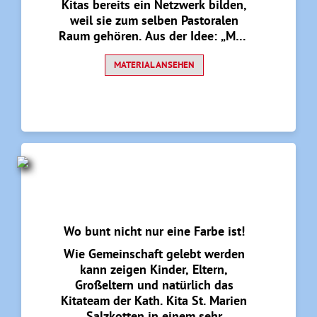
Kitas bereits ein Netzwerk bilden,
weil sie zum selben Pastoralen
Raum gehören. Aus der Idee: „Man
könnte mal etwas zusammen tun“
entstand eine inspirierende
MATERIAL ANSEHEN
Initiative, die von den
Teammitgliedern aus den
Sandebeck, Vinsebeck,
Bredenborn, Steinheim und
Nieheim weitergetragen wird. Was
im Kitanetzwerk an lebendigem
Glauben möglich ist, zeigt der mit
dem ULLA-Tipp-Stern
ausgezeichnete Beitrag.
Wo bunt nicht nur eine Farbe ist!
Wie Gemeinschaft gelebt werden
kann zeigen Kinder, Eltern,
Großeltern und natürlich das
Kitateam der Kath. Kita St. Marien
Salzkotten in einem sehr