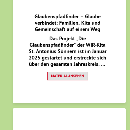
Glaubenspfadfinder – Glaube
verbindet: Familien, Kita und
Gemeinschaft auf einem Weg
Das Projekt „Die
Glaubenspfadfinder“ der WIR-Kita
St. Antonius Sönnern ist im Januar
2025 gestartet und erstreckte sich
über den gesamten Jahreskreis. Es
verbindet zentrale Aspekte
katholischer Religionspädagogik
MATERIAL ANSEHEN
mit Familienpastoral, Spiritualität
und Gemeinschaftsbildung. Kinder,
ihre Eltern und das Kita-Team sind
gemeinsam unterwegs im Glauben
– mit kleinen, alltagsnahen
Impulsen und kreativen Aktionen,
die die spirituelle Entwicklung der
Kinder fördern und gleichzeitig