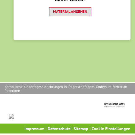
MATERIAL ANSEHEN
Katholische Kindertageseinrichtungen in Trägerschaft gem. GmbHs im Erzbistum
Paderborn
Impressum
|
Datenschutz
|
Sitemap
|
Cookie Einstellungen