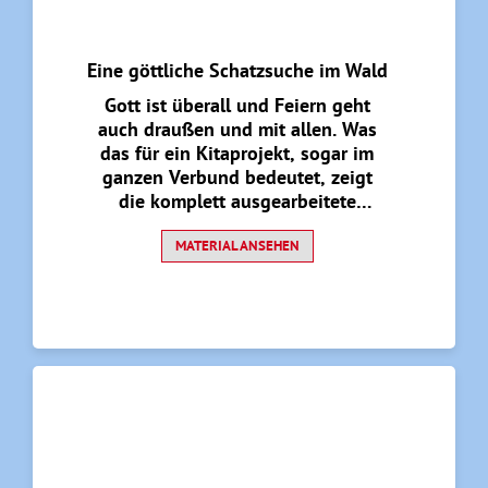
Eine göttliche Schatzsuche im Wald
Gott ist überall und Feiern geht
auch draußen und mit allen. Was
das für ein Kitaprojekt, sogar im
ganzen Verbund bedeutet, zeigt
die komplett ausgearbeitete
Schatzsuche mit Andacht im Wald
von den fünf Einrichtungen der
MATERIAL ANSEHEN
Kath. Kirchengemeinde Franz von
Assisi Hamm.