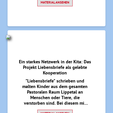
Beteiligung aller in und rund um
MATERIAL ANSEHEN
die Kita entdecken Kleine und
Große die Schätze der Religionen.
Ein starkes Netzwerk in der Kita: Das
Projekt Liebensbriefe als gelebte
Kooperation
"Liebensbriefe" schrieben und
malten Kinder aus dem gesamten
Pastoralen Raum Lippetal an
Menschen oder Tiere, die
verstorben sind. Bei diesem mit
dem KitaRel-Kreativpreis 2025