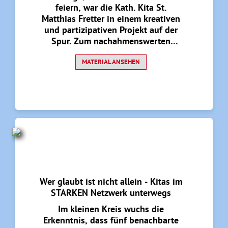
feiern, war die Kath. Kita St.
Matthias Fretter in einem kreativen
und partizipativen Projekt auf der
Spur. Zum nachahmenswerten
Projekt mit bleibendem QR-Code,
der auch über die Kita hinaus
MATERIAL ANSEHEN
Interessierte anspricht, geht es
hier.
Wer glaubt ist nicht allein - Kitas im
STARKEN Netzwerk unterwegs
Im kleinen Kreis wuchs die
Erkenntnis, dass fünf benachbarte