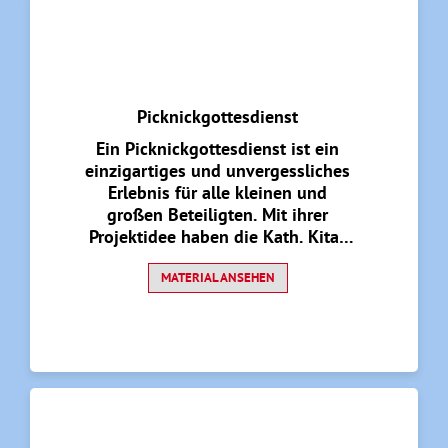
Picknickgottesdienst
Ein Picknickgottesdienst ist ein
einzigartiges und unvergessliches
Erlebnis für alle kleinen und
großen Beteiligten. Mit ihrer
Projektidee haben die Kath. Kitas
im Pastoralen Raum Anröchte-
Rüthen den Glauben lebendig
MATERIAL ANSEHEN
werden lassen.