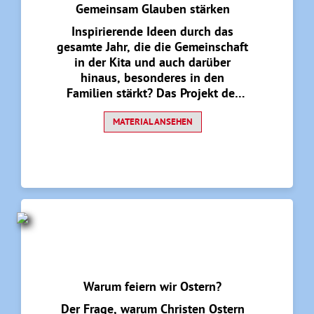
Gemeinsam Glauben stärken
Inspirierende Ideen durch das
gesamte Jahr, die die Gemeinschaft
in der Kita und auch darüber
hinaus, besonderes in den
Familien stärkt? Das Projekt der
Kath. Kita St. Kilian Paderborn
bietet genau das. Hier geht es zum
MATERIAL ANSEHEN
Beitrag mit spannenden Medien.
Warum feiern wir Ostern?
Der Frage, warum Christen Ostern