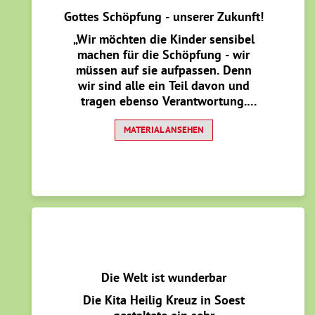
Eltern in ihrer Rolle als
Gottes Schöpfung - unserer Zukunft!
Glaubensvorbilder stärken. Zum
„Wir möchten die Kinder sensibel
Gewinnerbeitrag des KitaRel-
machen für die Schöpfung - wir
Kreativpreises DIE ULLA.2025 geht
müssen auf sie aufpassen. Denn
es hier.
wir sind alle ein Teil davon und
tragen ebenso Verantwortung.
Dies wollen wir den Kindern schon
früh mit auf dem Weg geben.“ Dies
MATERIAL ANSEHEN
war das Anliegen der
Pädagogischen Fachkräfte in der
Kath. Kita Kaiserau Kamen, dass in
diesem Projekt den Fragen und
Wünschen der Kinder begegnet ist.
Die Welt ist wunderbar
Die Kita Heilig Kreuz in Soest