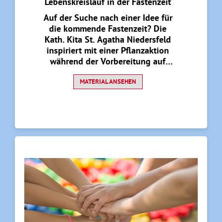
Lebenskreislauf in der Fastenzeit
Auf der Suche nach einer Idee für
die kommende Fastenzeit? Die
Kath. Kita St. Agatha Niedersfeld
inspiriert mit einer Pflanzaktion
während der Vorbereitung auf
Ostern für Kinder von zwei bis
MATERIAL ANSEHEN
sechs Jahren.