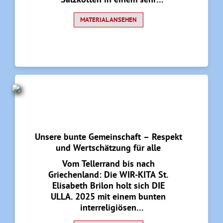
partizipativ angelegten, alle Sinne
einbeziehenden und durch die
MATERIAL ANSEHEN
Kinderkonferenz inspirierten
Projekt mit vielen
Netzwerkpartnerinnen und -
partnern.
Unsere bunte Gemeinschaft – Respekt
und Wertschätzung für alle
Vom Tellerrand bis nach
Griechenland: Die WIR-KITA St.
Elisabeth Brilon holt sich DIE
ULLA. 2025 mit einem bunten
interreligiösen
Gemeinschaftsprojekt. Unter