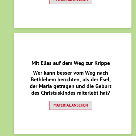
begleitet, verdient sich die Kath.
Kita St. Elisabeth Bergkamen-
Oberaden die Ulla 2020/2021.
Mit Elias auf dem Weg zur Krippe
Wer kann besser vom Weg nach
Bethlehem berichten, als der Esel,
der Maria getragen und die Geburt
des Christuskindes miterlebt hat?
MATERIAL ANSEHEN