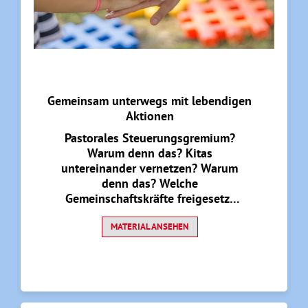
Gemeinsam unterwegs mit lebendigen
Aktionen
Pastorales Steuerungsgremium?
Warum denn das? Kitas
untereinander vernetzen? Warum
denn das? Welche
Gemeinschaftskräfte freigesetzt
werden und welche lebendigen
Projektideen entstehen, zeigt der
MATERIAL ANSEHEN
Beitrag aus der Propsteipfarrei St.
Laurentius, Arnsberg.