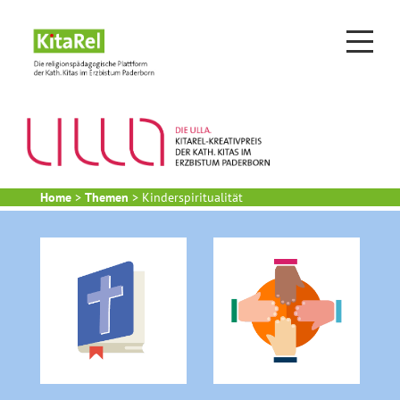
Home
>
Themen
> Kinderspiritualität