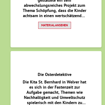
gestaltete ein sehr
abwechslungsreiches Projekt zum
Thema Schöpfung, dass die Kinder
achtsam in einen wertschätzenden
und dankbaren Umgang mit der
Welt und allem Geschenkten
MATERIAL ANSEHEN
führte. zeigte,
Die Osterdetektive
Die Kita St. Bernhard in Welver hat
es sich in der Fastenzeit zur
Aufgabe gemacht, Themen wie
Nachhaltigkeit und Umweltschutz
spielerisch mit den Kindern zu