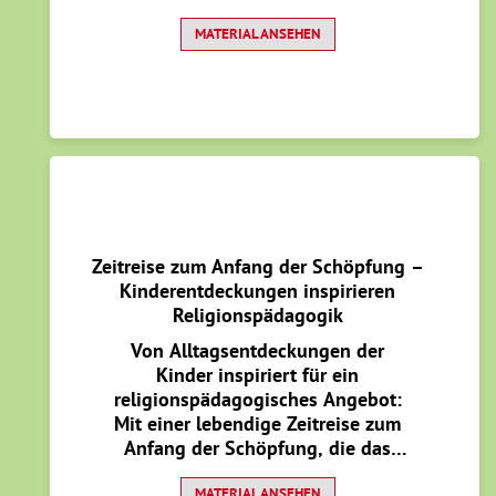
erarbeiten. Dabei stellen die
Kinder Bibelerzählungen nach, die
MATERIAL ANSEHEN
aufgenommen werden, um sie
später im Kita-Kino zu
präsentieren. Aber auch
spannende Experimente,
stimmungsvolle Lieder und
anregende Videos warten auf die
jungen Osterdetektive.
Zeitreise zum Anfang der Schöpfung –
Kinderentdeckungen inspirieren
Religionspädagogik
Von Alltagsentdeckungen der
Kinder inspiriert für ein
religionspädagogisches Angebot:
Mit einer lebendige Zeitreise zum
Anfang der Schöpfung, die das
Spiel der Kinder noch lange
MATERIAL ANSEHEN