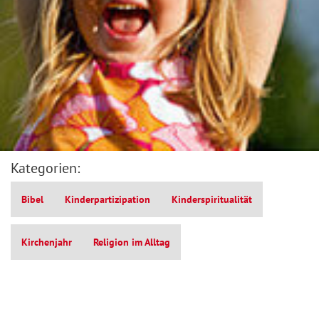
Kategorien:
Bibel
Kinderpartizipation
Kinderspiritualität
Kirchenjahr
Religion im Alltag