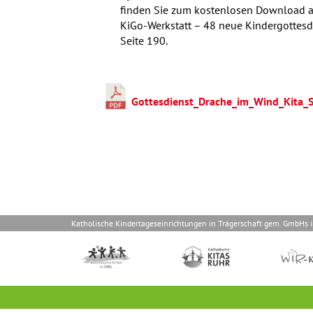
finden Sie zum kostenlosen Download als
KiGo-Werkstatt – 48 neue Kindergottesdi
Seite 190.
Gottesdienst_Drache_im_Wind_Kita_
Katholische Kindertageseinrichtungen in Trägerschaft gem. GmbHs 